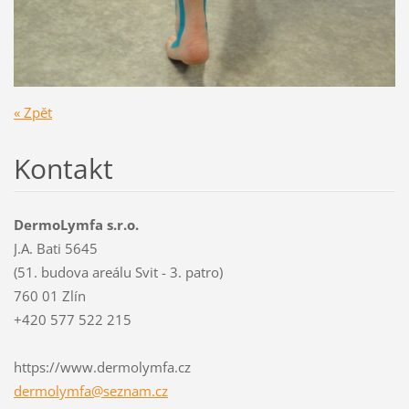
« Zpět
Kontakt
DermoLymfa s.r.o.
J.A. Bati 5645
(51. budova areálu Svit - 3. patro)
760 01 Zlín
+420 577 522 215
https://www.dermolymfa.cz
dermolym
fa@sezna
m.cz