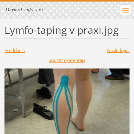
DermoLymfa s.r.o.
Lymfo-taping v praxi.jpg
Předchozí
Následující
Spustit prezentaci