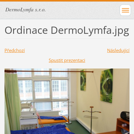
DermoLymfa s.r.o.
Ordinace DermoLymfa.jpg
Předchozí
Následující
Spustit prezentaci