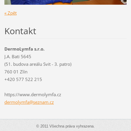
« Zpět
Kontakt
DermoLymfa s.r.o.
J.A. Bati 5645
(51. budova areálu Svit - 3. patro)
760 01 Zlín
+420 577 522 215
https://www.dermolymfa.cz
dermolym
fa@sezna
m.cz
© 2011 Všechna práva vyhrazena.